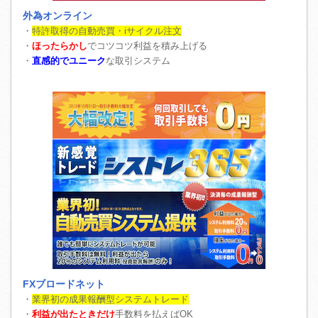
外為オンライン
・
特許取得の自動売買・iサイクル注文
・
ほったらかし
でコツコツ利益を積み上げる
・
直感的でユニーク
な取引システム
FXブロードネット
・
業界初の成果報酬型システムトレード
・
利益が出たときだけ
手数料を払えばOK