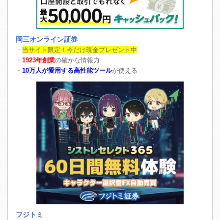
岡三オンライン証券
・
当サイト限定！今だけ現金プレゼント中
・
1923年創業
の確かな情報力
・
10万人が愛用する高性能ツール
が使える
フジトミ