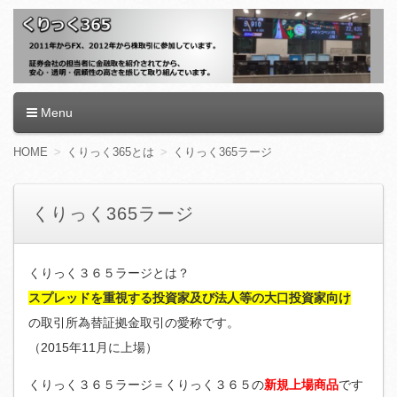
くりっく365
Menu
コ
HOME
くりっく365とは
くりっく365ラージ
ン
テ
ン
くりっく365ラージ
ツ
へ
移
動
くりっく３６５ラージとは？
スプレッドを重視する投資家及び法人等の大口投資家向け
の取引所為替証拠金取引の愛称です。
（2015年11月に上場）
くりっく３６５ラージ＝くりっく３６５の
新規上場商品
です