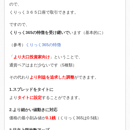
ので、
くりっく３６５口座で取引できます。
ですので、
くりっく365の特徴を受け継いで
います（基本的に）
（参考）
くりっく365の特徴
「
より大口投資家向け
」ということで、
通貨ペアはまだ少ないです（5種類）
その代わり
より利益を追求した調整
ができます。
1.スプレッドをタイトに
より
タイトに設定
することができます。
2.より細かい値動きに対応
価格の最小刻み値が
0.1銭
（くりっく365は0.5銭）
3.注文上限枚数アップ