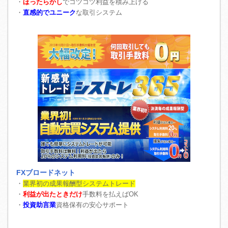
・
ほったらかし
でコツコツ利益を積み上げる
・
直感的でユニーク
な取引システム
FXブロードネット
・
業界初の成果報酬型システムトレード
・
利益が出たときだけ
手数料を払えばOK
・
投資助言業
資格保有の安心サポート