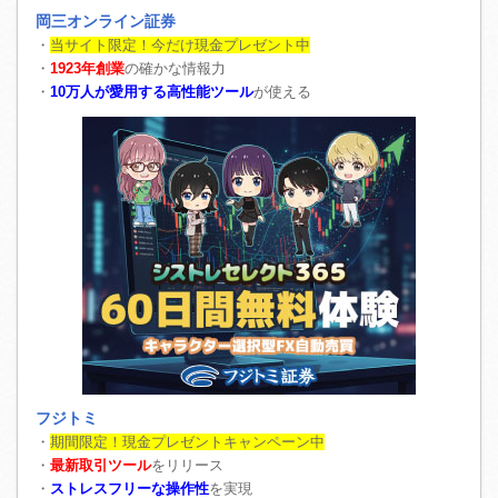
岡三オンライン証券
・
当サイト限定！今だけ現金プレゼント中
・
1923年創業
の確かな情報力
・
10万人が愛用する高性能ツール
が使える
フジトミ
・
期間限定！現金プレゼントキャンペーン中
・
最新取引ツール
をリリース
・
ストレスフリーな操作性
を実現