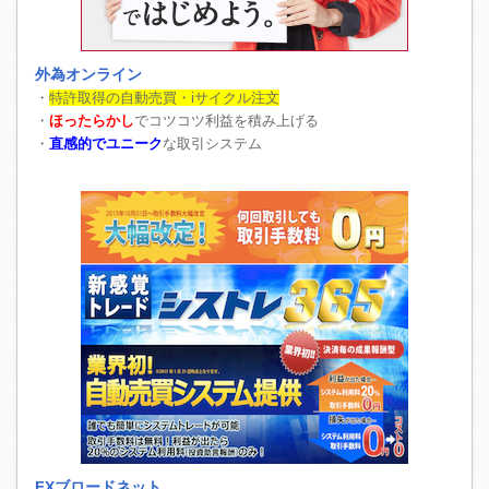
外為オンライン
・
特許取得の自動売買・iサイクル注文
・
ほったらかし
でコツコツ利益を積み上げる
・
直感的でユニーク
な取引システム
FXブロードネット