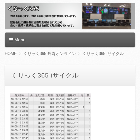
くりっく365
Menu
コ
HOME
くりっく365 外為オンライン
くりっく365 iサイクル
ン
テ
ン
くりっく365 iサイクル
ツ
へ
移
動