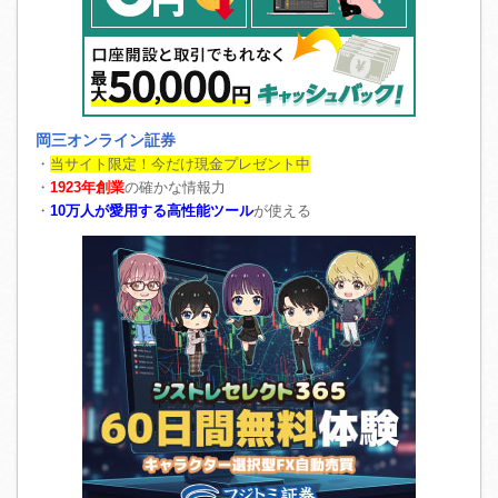
岡三オンライン証券
・
当サイト限定！今だけ現金プレゼント中
・
1923年創業
の確かな情報力
・
10万人が愛用する高性能ツール
が使える